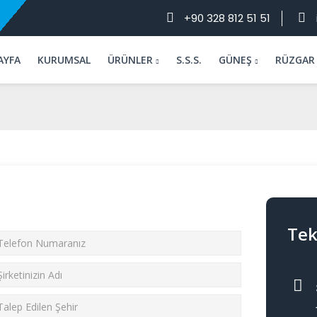
+90 328 812 51 51
AYFA
KURUMSAL
ÜRÜNLER
S.S.S.
GÜNEŞ
RÜZGAR
Tek