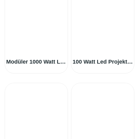
Modüler 1000 Watt LED Büyük Halı Saha Aydınlatma
100 Watt Led Projektör (CE Sertifikalı)