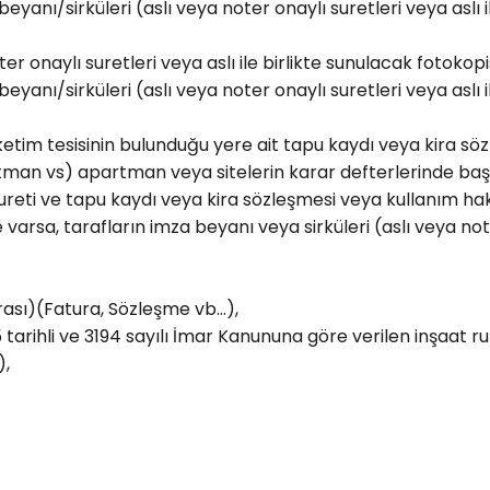
nı/sirküleri (aslı veya noter onaylı suretleri veya aslı il
ter onaylı suretleri veya aslı ile birlikte sunulacak fotokopis
nı/sirküleri (aslı veya noter onaylı suretleri veya aslı il
en tüketim tesisinin bulunduğu yere ait tapu kaydı veya kira 
man vs) apartman veya sitelerin karar defterlerinde başvur
ureti ve tapu kaydı veya kira sözleşmesi veya kullanım hak
arsa, tarafların imza beyanı veya sirküleri (aslı veya noter
rası)(Fatura, Sözleşme vb…),
5 tarihli ve 3194 sayılı İmar Kanununa göre verilen inşaat 
),