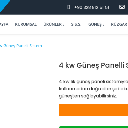
+90 328 812 51 51
AYFA
KURUMSAL
ÜRÜNLER
S.S.S.
GÜNEŞ
RÜZGAR
w Güneş Panelli Sistem
4 kw Güneş Panelli 
4 kw lık güneş paneli sistemiyle 
kullanmadan doğrudan şebeke ba
güneşten sağlayabilirsiniz.