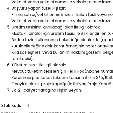
Vekalet varsa vekaletname ve vekalet alanın imza beya
Başvuru yapan tüzel kişi için;
Firma sahibi/yetkililerinin imza sirküleri (aslı veya no
Vekalet varsa vekaletname ve vekalet alanın imza beya
Üretim tesisinin kurulacağı alan ile ilgili olarak:
Müstakil binalar için üretim tesisi ile ilişkilendiril
Birden fazla kullanıcının bulunduğu binalarda (apart
kurulabileceğine dair karar örneğinin noter onaylı s
Kira sözleşmesi veya kullanım hakkını gösterir belge v
fotokopisi),
Tüketim tesisi ile ilgili olarak:
Mevcut tüketim tesisleri için Tekil kod(Abone Numa
Kurulması planlanan tüketim tesisine ilişkin 3/5/198
Onaylı elektrik proje kapağı (İç İhtiyaç Proje Kapağı
Ek-2 Faaliyet Yasağına İlişkin Beyan,
Stok Kodu
4