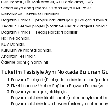
Ges Panosu, Elk. Malzemeler, AC Kablolama, TMŞ,
Scada veya enerji izleme sistemi veya KAK Rölesi
Mekanik ve Elektriksel Kurulum
Dağıtım Firması 1. projesi bağlantı görüşü ve çağrı mektub
Tedaş 2. Detaylı projesi (Statik ve Elektrik Projesi Dahil
Dağıtım Firması - Tedaş Harçları dahildir.
Nakliye dahildir.
KDV Dahildir.
Kurulum ve montaj dahildir.
Anahtar Teslimdir.
Ödeme planı için arayınız.
Tüketim Tesisiyle Aynı Noktada Bulunan Güneş
Başvuru Dilekçesi (Dilekçede tesisin kurulacağı adres
EK-4 Lisanssız Üretim Bağlantı Başvuru Formu (Aslı 
Başvuru yapan gerçek kişi için;
Başvuru sahibinin kimlik sureti (noter onaylı suretleri
Başvuru sahibinin imza beyanı (aslı veya noter onaylı 