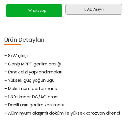
Bizi Arayın
Whatsapp
Ürün Detayları
-
8kW çıkışlı
-
Geniş MPPT gerilim aralığı
-
Esnek dizi yapılandırmaları
-
Yüksek güç yoğunluğu
-
Maksimum performans
-
1.3 'e kadar DC/AC oranı
-
Dahili aşırı gerilim koruması
-
Alüminyum alaşımlı döküm ile yüksek korozyon direnci